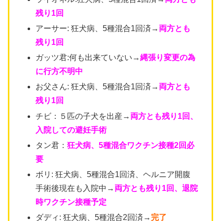
残り1回
アーサー: 狂犬病、5種混合1回済→
両方とも
残り1回
ガッツ君:何も出来ていない→
縄張り変更の為
に行方不明中
お父さん: 狂犬病、5種混合1回済→
両方とも
残り1回
チビ：５匹の子犬を出産→
両方とも残り1回、
入院しての避妊手術
タン君：
狂犬病、5種混合ワクチン接種2回必
要
ボリ: 狂犬病、5種混合1回済、ヘルニア開腹
手術後現在も入院中→
両方とも残り1回、退院
時ワクチン接種予定
ダディ: 狂犬病、5種混合2回済→
完了