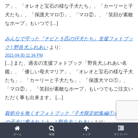
ア」、「オレオと宝石の様な子犬たち」、「カーリーと子
犬たち」、「保護犬マロ①」、「マロ②」、「笑顔が素敵
なホープ」もいつで […]
みんなで守った『チビと５匹の仔犬たち』支援フォトブッ
ク | 野良犬ふれあい
より:
2021-04-30 11:34 PM
[…] また、過去の支援フォトブック「野良犬ふれあい名
鑑」、「優しい母犬マリア」、「オレオと宝石の様な子犬
たち」、「カーリーと子犬たち」、「保護犬マロ①」、
「マロ②」、「笑顔が素敵なホープ」もいつでもご注文い
ただく事も出来ます。 […]
殺処分を無くすフォトブック『子犬限定総集編①ネパール
の子犬に癒されよう』 | 野良犬ふれあい
より:
2021-06-26 12:24 PM
ホーム
検索
トップ
サイドバー
[…] また、過去の支援フォトブック「マロとオレオ」、