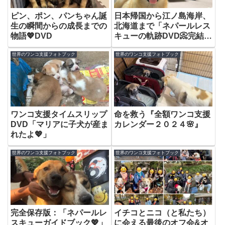
ピン、ポン、パンちゃん誕
日本帰国から江ノ島海岸、
生の瞬間からの成長までの
北海道まで「ネパールレス
物語💖DVD
キューの軌跡DVD📀完結
編」
世界のワンコ支援フォトブック
世界のワンコ支援フォトブック
ワンコ支援タイムスリップ
命を救う『全額ワンコ支援
DVD「マリアに子犬が産ま
カレンダー２０２４🌸』
れたよ💖」
世界のワンコ支援フォトブック
世界のワンコ支援フォトブック
完全保存版：「ネパールレ
イチコとニコ（と私たち）
スキューガイドブック💖」
に会える最後のオフ会&オ