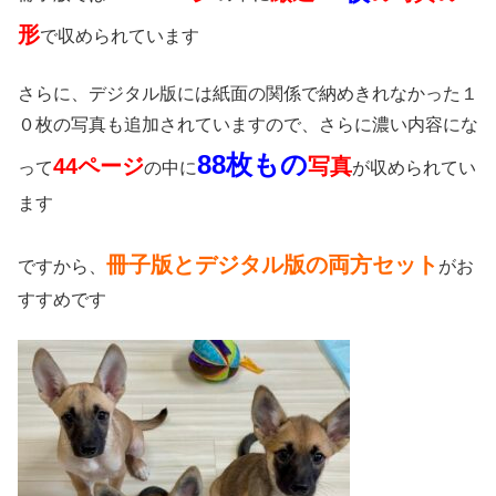
形
で収められています
さらに、デジタル版には紙面の関係で納めきれなかった１
０枚の写真も追加されていますので、さらに濃い内容にな
88枚もの
44ページ
写真
って
の中に
が収められてい
ます
冊子版とデジタル版の両方セット
ですから、
がお
すすめです