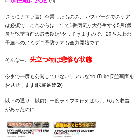
に
です
さらにナエラ達は卒業したものの、 バスパークでのケア
は必須で、これからは一年で1番病気が大発生する5月(猛
暑と乾季直前の最悪期)がやってきますので、20匹以上の
子達へのノミダニ予防ケアも全力開始です
先立つ物は悲惨な状態
そんな中、
今まで一度も公開していないリアルなYouTube収益画面を
お見せします(転載厳禁🚫)
以下の通り、以前は一度ライブを行えば4万、6万と収益
があったのに、