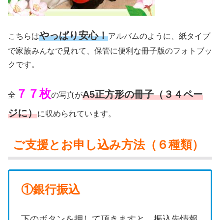
やっぱり安心！
こちらは
アルバムのように、紙タイプ
で家族みんなで見れて、保管に便利な冊子版のフォトブッ
クです。
７７枚
A5正方形の冊子（３４
ペー
全
の写真が
ジに）
に収められています。
ご支援とお申し込み方法（６種類）
①銀行振込
下のボタンを押して頂きますと、振込先情報