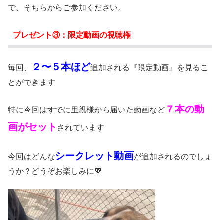
で、そちらからご参加ください。
プレゼント③：限定動画の視聴権
２〜５本ほど
毎回、
追加される『限定動画』を見るこ
とができます
７本の動
特に今回はすでに里親様から届いた動画など
画がセット
されています
シークレット動画
今回はどんな
が追加されるのでしょ
うか？どうぞお楽しみに💖