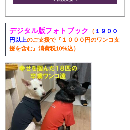
デジタル版フォトブック
（
１９００
円以上
のご支援で『１０００円のワンコ支
援を含む』
消費税10%込
）