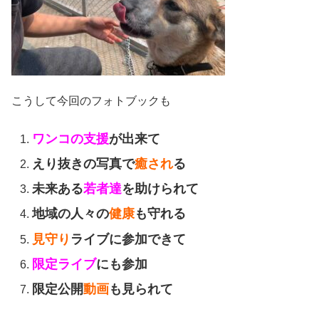
こうして今回のフォトブックも
ワンコの支援
が出来て
えり抜きの写真で
癒され
る
未来ある
若者達
を助けられて
地域の人々の
健康
も守れる
見守り
ライブに参加できて
限定ライブ
にも参加
限定公開
動画
も見られて