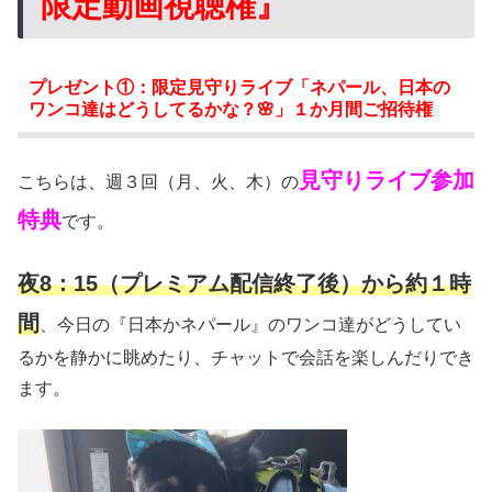
限定動画視聴権』
プレゼント①：限定見守りライブ「ネパール、日本の
ワンコ達はどうしてるかな？🌸」１か月間ご招待権
見守りライブ参加
こちらは、週３回（月、火、木）の
特典
です。
夜8：15（プレミアム配信終了後）から約１時
間
、今日の『日本かネパール』のワンコ達がどうしてい
るかを静かに眺めたり、チャットで会話を楽しんだりでき
ます。