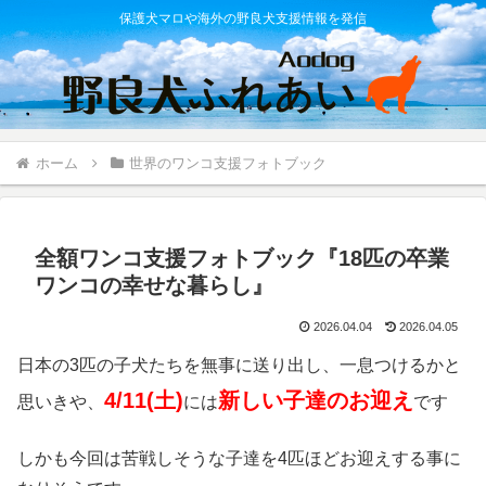
保護犬マロや海外の野良犬支援情報を発信
ホーム
世界のワンコ支援フォトブック
全額ワンコ支援フォトブック『18匹の卒業
ワンコの幸せな暮らし』
2026.04.04
2026.04.05
日本の3匹の子犬たちを無事に送り出し、一息つけるかと
4/11(土)
新しい子達のお迎え
思いきや、
には
です
しかも今回は苦戦しそうな子達を4匹ほどお迎えする事に