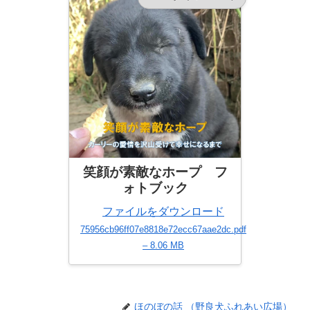
笑顔が素敵なホープ フ
ォトブック
ファイルをダウンロード
75956cb96ff07e8818e72ecc67aae2dc.pdf
– 8.06 MB
ほのぼの話 （野良犬ふれあい広場）