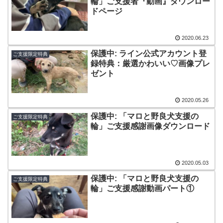
輪」ご支援者『動画』ダウンロー
ドページ
2020.06.23
保護中: ライン公式アカウント登
ご支援限定特典
録特典：厳選かわいい♡画像プレ
ゼント
2020.05.26
保護中: 「マロと野良犬支援の
ご支援限定特典
輪」ご支援感謝画像ダウンロード
2020.05.03
保護中: 「マロと野良犬支援の
ご支援限定特典
輪」ご支援感謝動画パート①