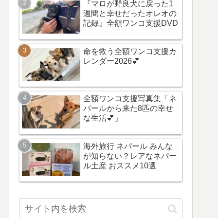
『マロが野良犬に戻った1
週間と幸せだったオレオの
記録』全額ワンコ支援DVD
命を救う全額ワンコ支援カ
レンダー2026💕
全額ワンコ支援写真集「ネ
パールから来た8匹の幸せ
な生活💕」
海外旅行 ネパール みんな
が知らない？レアなネパー
ル土産 おススメ10選