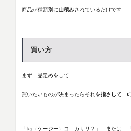
商品が種類別に
山積み
されているだけです
買い方
まず 品定めをして
買いたいものが決まったらそれを
指さして
「㎏（ケージー）コ カサリ？」 または 