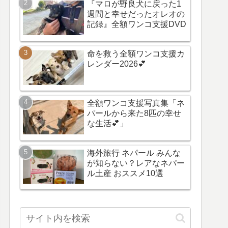
『マロが野良犬に戻った1
週間と幸せだったオレオの
記録』全額ワンコ支援DVD
命を救う全額ワンコ支援カ
レンダー2026💕
全額ワンコ支援写真集「ネ
パールから来た8匹の幸せ
な生活💕」
海外旅行 ネパール みんな
が知らない？レアなネパー
ル土産 おススメ10選