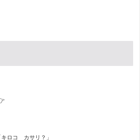
👉
「キロコ カサリ？」